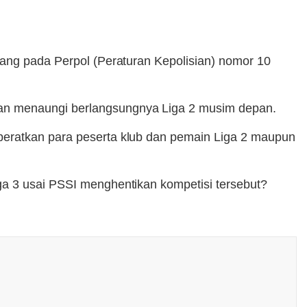
uang pada Perpol (Peraturan Kepolisian) nomor 10
kan menaungi berlangsungnya Liga 2 musim depan.
beratkan para peserta klub dan pemain Liga 2 maupun
ga 3 usai PSSI menghentikan kompetisi tersebut?