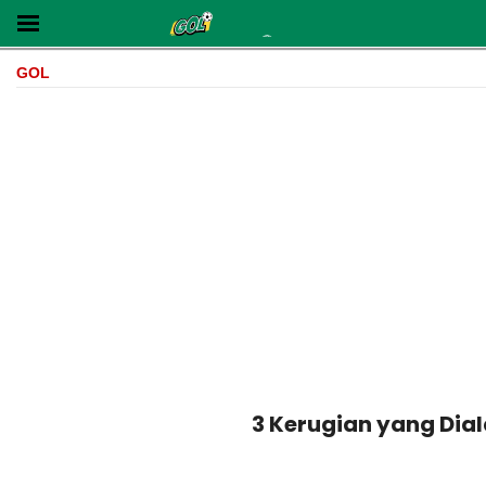
GOL
3 Kerugian yang Dial