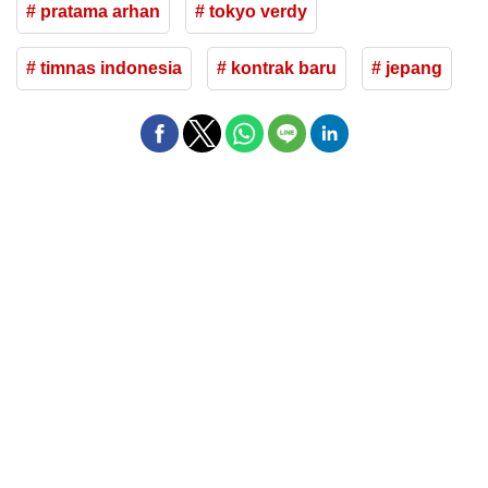
# pratama arhan
# tokyo verdy
# timnas indonesia
# kontrak baru
# jepang