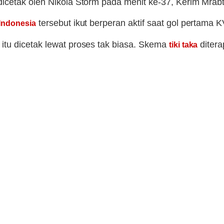
icetak oleh Nikola Storm pada menit ke-37, Kerim Mrab
tersebut ikut berperan aktif saat gol pertama 
Indonesia
tu dicetak lewat proses tak biasa. Skema
diter
tiki taka