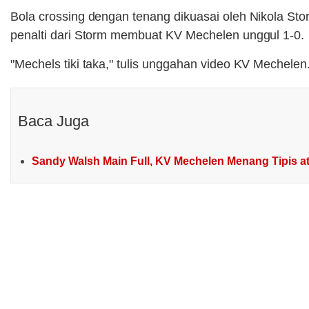
Bola crossing dengan tenang dikuasai oleh Nikola S
penalti dari Storm membuat KV Mechelen unggul 1-0.
"Mechels tiki taka," tulis unggahan video KV Mechelen
Baca Juga
Sandy Walsh Main Full, KV Mechelen Menang Tipis at