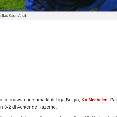
Ikut Kasih Andil
ce menawan bersama klub Liga Belgia,
. Pa
KV Mechelen
 3-2 di Achter de Kazerne.