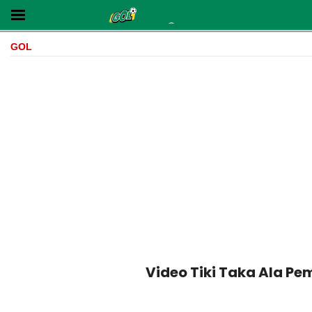
GOL
Video Tiki Taka Ala Pe