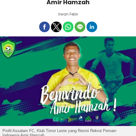
Amir Hamzah
Irwan Febri
Profil Assalam FC, Klub Timor Leste yang Resmi Rekrut Pemain
Indonesia Amir Hamzah