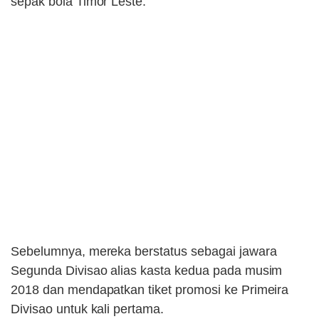
sepak bola Timor Leste.
Sebelumnya, mereka berstatus sebagai jawara
Segunda Divisao alias kasta kedua pada musim
2018 dan mendapatkan tiket promosi ke Primeira
Divisao untuk kali pertama.