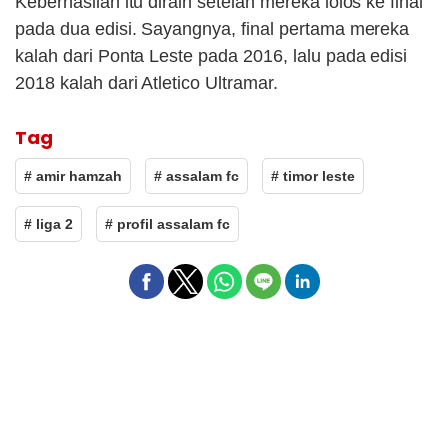
Keberhasilan itu diraih setelah mereka lolos ke final
pada dua edisi. Sayangnya, final pertama mereka
kalah dari Ponta Leste pada 2016, lalu pada edisi
2018 kalah dari Atletico Ultramar.
Tag
# amir hamzah
# assalam fc
# timor leste
# liga 2
# profil assalam fc