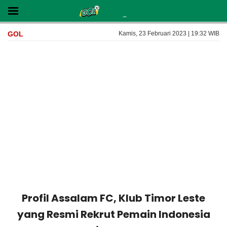
GOL
Kamis, 23 Februari 2023 | 19:32 WIB
Profil Assalam FC, Klub Timor Leste
yang Resmi Rekrut Pemain Indonesia