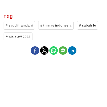
Tag
# saddil ramdani
# timnas indonesia
# sabah fc
# piala aff 2022