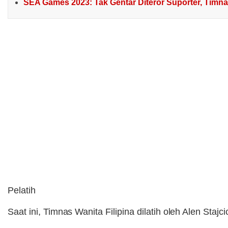
SEA Games 2023: Tak Gentar Diteror Suporter, Timn
Pelatih
Saat ini, Timnas Wanita Filipina dilatih oleh Alen Stajc