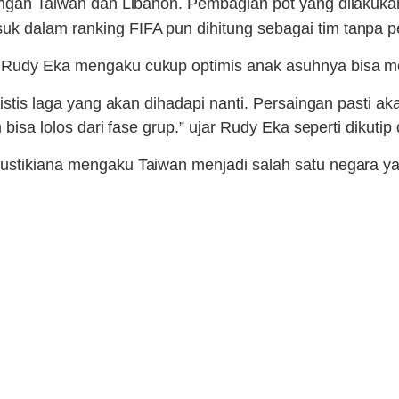
gan Taiwan dan Libanon. Pembagian pot yang dilakukan p
k dalam ranking FIFA pun dihitung sebagai tim tanpa pe
 Rudy Eka mengaku cukup optimis anak asuhnya bisa mer
mistis laga yang akan dihadapi nanti. Persaingan pasti a
 bisa lolos dari fase grup.” ujar Rudy Eka seperti dikuti
Mustikiana mengaku Taiwan menjadi salah satu negara ya