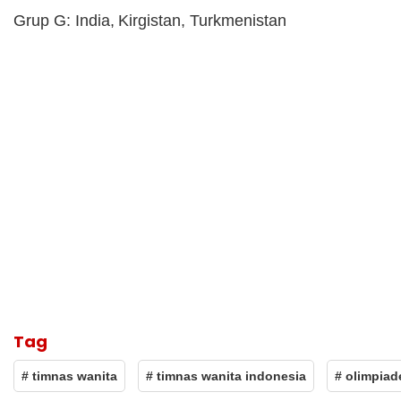
Grup G: India, Kirgistan, Turkmenistan
Tag
# timnas wanita
# timnas wanita indonesia
# olimpiad